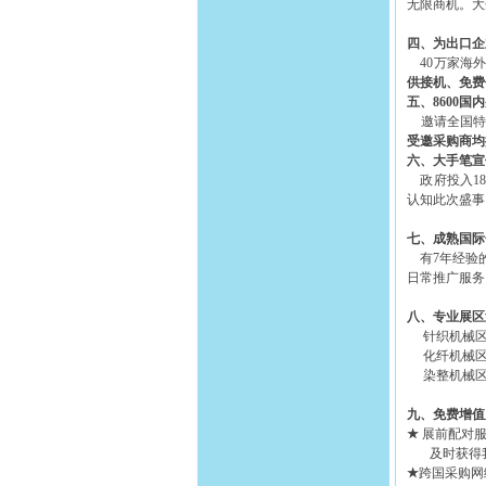
无限商机。大
四、为出口企
40万家海外
供接机、免费
五、
8600
国内
邀请全国特别
受邀采购商均
六、大手笔宣
政府投入18
认知此次盛事
七、成熟国际
有7年经验的
日常推广服务
八、专业展区
针织机械区
化纤机械区
染整机械区
九、免费增值
★
展前配对
及时获得我
★
跨国采购网