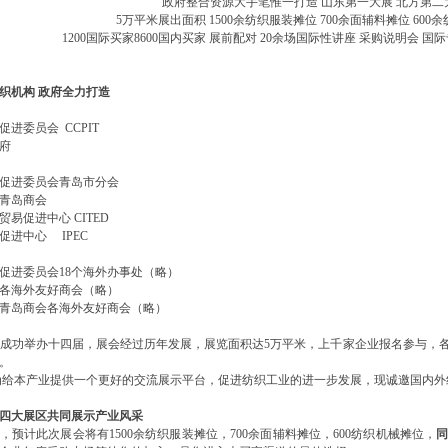
政府整合资源大手笔惟一打造 山东第一大展 北方第二
5万平米展出面积 1500余纺织服装摊位 700余面辅料摊位 600
1200国际买家8600国内买家 展前配对 20余场国际性讲座 采购说明会 
织机构
政府全力打造
进委员会 CCPIT
府
促进委员会青岛市分会
青岛商会
易促进中心 CITED
促进中心 IPEC
促进委员会18个海外办事处（略）
各海外友好商会（略）
青岛商会各海外友好商会（略）
gdao已成功举办十四届，展会经过历年发展，展览面积达5万平米，上千家企业报名参
。
gdao为给本产业提供一个更好的交流展示平台，促进纺织工业的进一步发展，现诚邀国内
四大展区共同展示产业风采
，预计此次展会将有1500余纺织服装摊位，700余面辅料摊位，600纺织机械摊位，