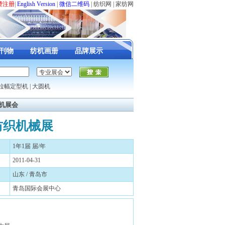
费注册
|
English Version
|
微信二维码
|
纺织网
|
家纺网
刊物
纺机画册
品牌展示
拉幅定型机
|
大圆机
机展会
纺织机械展
1年1届 届/年
2011-04-31
山东 / 青岛市
青岛国际会展中心