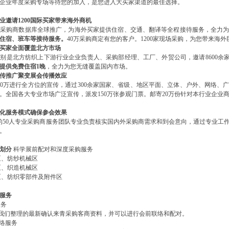
企业年度采购专场等待您的加入，是您进入大买家渠道的最佳选择。
业邀请
1200
国际买家带来海外商机
采购商数据库全球推广，为海外买家提供住宿、交通、翻译等全程接待服务，全力
住宿、班车等接待服务。
40万采购商定有您的客户。1200家现场采购，为您带来海
买家全面覆盖北方市场
是北方纺织上下游行业企业负责人、采购部经理、工厂、外贸公司，邀请8600余家
提供免费住宿
1
晚
，全力为您无缝覆盖国内市场。
传推广聚变展会传播效应
0万进行全方位的宣传，通过300余家国家、省级、地区平面、立体、户外、网络、
。全国各大专业市场广泛宣传，派发150万张参观门票。邮寄20万份针对本行业企业商
化服务模式确保参会效果
50人专业采购商服务团队专业负责核实国内外采购商需求和到会意向，通过专业工
。
划分
科学展前配对和深度采购服务
、纺纱机械区
、织造机械区
、纺织零部件及附件区
服务
服务
们整理的最新确认来青采购客商资料，并可以进行会前联络和配对。
络服务