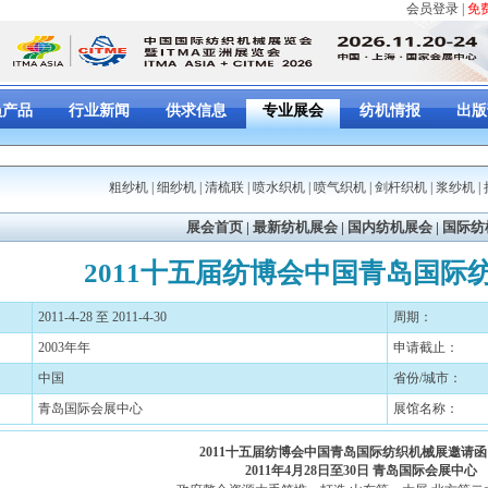
会员登录
|
免
员产品
行业新闻
供求信息
专业展会
纺机情报
出版
粗纱机
|
细纱机
|
清梳联
|
喷水织机
|
喷气织机
|
剑杆织机
|
浆纱机
|
展会首页
|
最新纺机展会
|
国内纺机展会
|
国际纺
2011十五届纺博会中国青岛国际
2011-4-28 至 2011-4-30
周期：
2003年年
申请截止：
中国
省份/城市：
青岛国际会展中心
展馆名称：
2011
十五届纺博会中国青岛国际纺织机械展邀请函
2011
年
4
月
28
日
至
30
日
青岛国际会展中心