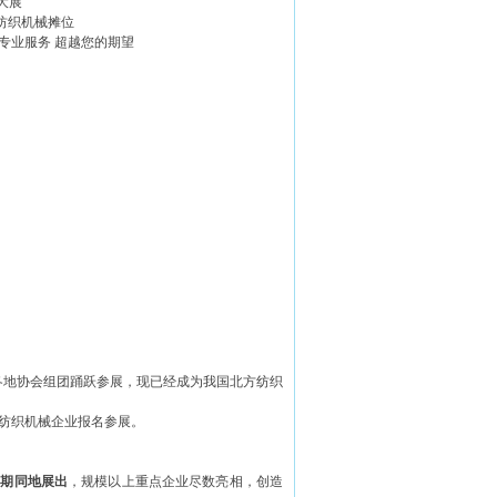
大展
余纺织机械摊位
国际专业服务 超越您的期望
与，各地协会组团踊跃参展，现已经成为我国北方纺织
外纺织机械企业报名参展。
同期同地展出
，规模以上重点企业尽数亮相，创造