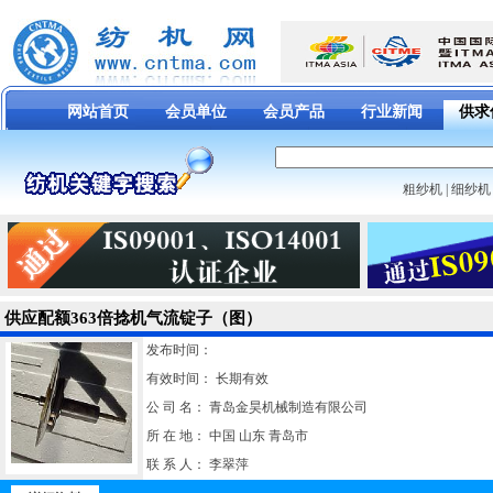
网站首页
会员单位
会员产品
行业新闻
供求
粗纱机
|
细纱机
供应配额363倍捻机气流锭子（图）
发布时间：
有效时间： 长期有效
公 司 名：
青岛金昊机械制造有限公司
所 在 地：
中国 山东 青岛市
联 系 人：
李翠萍