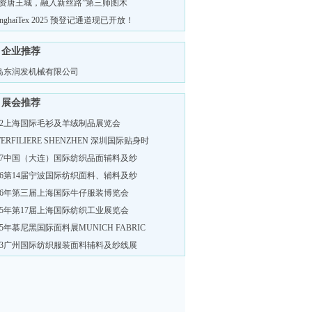
投资唐王城，融入新丝路”第三师图木
anghaiTex 2025 预登记通道现已开放！
企业推荐
岛东润发机械有限公司
展会推荐
022上海国际毛衫及羊绒制品展览会
TERFILIERE SHENZHEN 深圳国际贴身时
017中国（大连）国际纺织品面辅料及纱
016第14届宁波国际纺织面料、辅料及纱
016年第三届上海国际牛仔服装博览会
015年第17届上海国际纺织工业展览会
15年慕尼黑国际面料展MUNICH FABRIC
013广州国际纺织服装面料辅料及纱线展