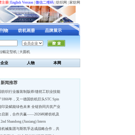
费注册
|
English Version
|
微信二维码
|
纺织网
|
家纺网
刊物
纺机画册
品牌展示
拉幅定型机
|
大圆机
企业
人物
本网
新闻推荐
国纺织行业服装制版师/缝纫工职业技能
1866年，又一德国纺机巨头STC Spin
能印染赋能绿色未来 全链协同共筑产业
力启新，合作共赢——2026柯桥纺机及
 2nd Shandong (Jiaxiang) Intern
佳机械集团与斯凯孚达成战略合作，共