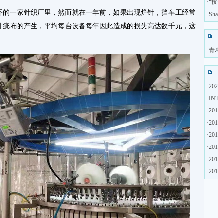
·
“
桥的一家针织厂里，然而就在一年前，如果出现烂针，挡车工经常
·
Sh
针疵布的产生，平均每台设备每年因此造成的损失高达数千元，这
·
青
·
2
·
IN
·
2
·
2
·
2
·
2
·
20
·
2