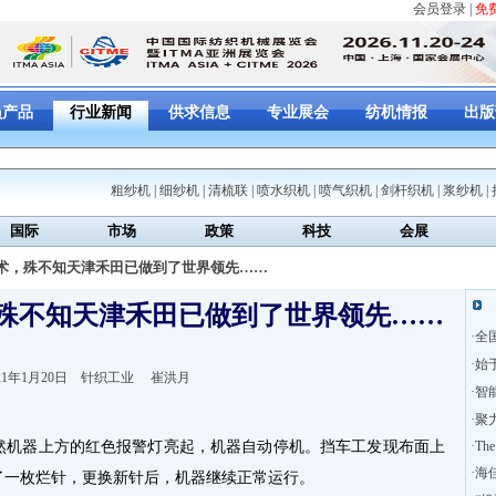
会员登录
|
免
员产品
行业新闻
供求信息
专业展会
纺机情报
出版
粗纱机
|
细纱机
|
清梳联
|
喷水织机
|
喷气织机
|
剑杆织机
|
浆纱机
|
国际
市场
政策
科技
会展
技术，殊不知天津禾田已做到了世界领先……
殊不知天津禾田已做到了世界领先……
·
全
·
始于
021年1月20日 针织工业 崔洪月
·
智
·
聚
然机器上方的红色报警灯亮起，机器自动停机。挡车工发现布面上
·
The
·
海
了一枚烂针，更换新针后，机器继续正常运行。