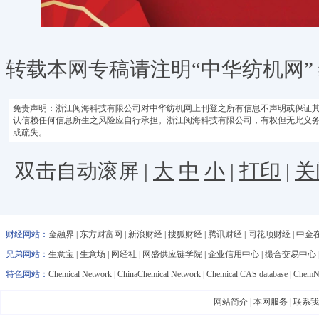
转载本网专稿请注明“中华纺机网”
免责声明：浙江阅海科技有限公司对中华纺机网上刊登之所有信息不声明或保证
认信赖任何信息所生之风险应自行承担。浙江阅海科技有限公司，有权但无此义
或疏失。
双击自动滚屏 |
大
中
小
|
打印
|
关
财经网站：
金融界
|
东方财富网
|
新浪财经
|
搜狐财经
|
腾讯财经
|
同花顺财经
|
中金
兄弟网站：
生意宝
|
生意场
|
网经社
|
网盛供应链学院
|
企业信用中心
|
撮合交易中心
特色网站：
Chemical Network
|
ChinaChemical Network
|
Chemical CAS database
|
ChemNe
网站简介
|
本网服务
|
联系我