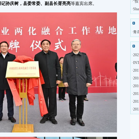
·
“
书记孙庆树，县委常委、副县长胥亮亮
等嘉宾出席。
·
Sh
·
青
·
2
·
IN
·
2
·
2
·
2
·
2
·
20
·
2