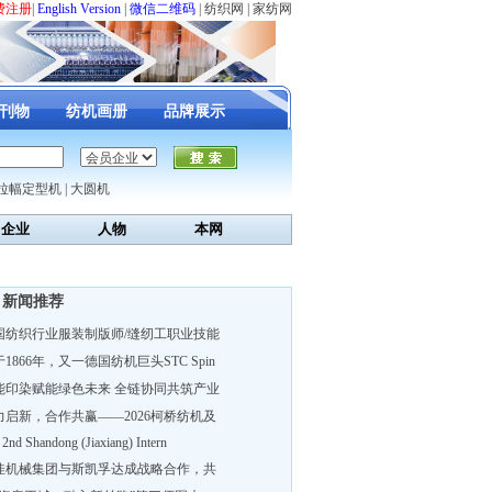
费注册
|
English Version
|
微信二维码
|
纺织网
|
家纺网
刊物
纺机画册
品牌展示
拉幅定型机
|
大圆机
企业
人物
本网
新闻推荐
国纺织行业服装制版师/缝纫工职业技能
1866年，又一德国纺机巨头STC Spin
能印染赋能绿色未来 全链协同共筑产业
力启新，合作共赢——2026柯桥纺机及
 2nd Shandong (Jiaxiang) Intern
佳机械集团与斯凯孚达成战略合作，共