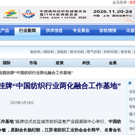
会员登录
|
免
员产品
行业新闻
供求信息
专业展会
纺机情报
出版
粗纱机
|
细纱机
|
清梳联
|
喷水织机
|
喷气织机
|
剑杆织机
|
浆纱机
|
国际
市场
政策
科技
会展
产业园挂牌“中国纺织行业两化融合工作基地”
挂牌“中国纺织行业两化融合工作基地”
·
全
·
始于
2023年3月18日
·
智
·
聚
工作基地
”揭牌仪式在盐城市纺织染整产业园展陈中心举行。
中国纺
·
The
·
海
令敏，原副会长杨纪朝，江苏省纺织工业协会会长韩平、名誉会长