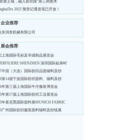
投资唐王城，融入新丝路”第三师图木
anghaiTex 2025 预登记通道现已开放！
企业推荐
岛东润发机械有限公司
展会推荐
022上海国际毛衫及羊绒制品展览会
TERFILIERE SHENZHEN 深圳国际贴身时
017中国（大连）国际纺织品面辅料及纱
016第14届宁波国际纺织面料、辅料及纱
016年第三届上海国际牛仔服装博览会
015年第17届上海国际纺织工业展览会
15年慕尼黑国际面料展MUNICH FABRIC
013广州国际纺织服装面料辅料及纱线展