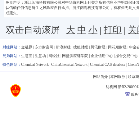
免责声明：浙江阅海科技有限公司对中华纺机网上刊登之所有信息不声明或保证
认信赖任何信息所生之风险应自行承担。浙江阅海科技有限公司，有权但无此义
或疏失。
双击自动滚屏 |
大
中
小
|
打印
|
关
财经网站：
金融界
|
东方财富网
|
新浪财经
|
搜狐财经
|
腾讯财经
|
同花顺财经
|
中金
兄弟网站：
生意宝
|
生意场
|
网经社
|
网盛供应链学院
|
企业信用中心
|
撮合交易中心
特色网站：
Chemical Network
|
ChinaChemical Network
|
Chemical CAS database
|
ChemNe
网站简介
|
本网服务
|
联系我
纺机网
浙B2-200901
服务热线